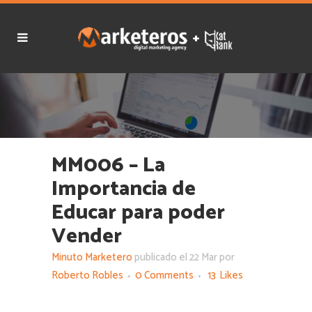
MM006 – La
Importancia de
Educar para poder
Vender
Minuto Marketero
publicado el 22 Mar por
Roberto Robles
0 Comments
13
Likes