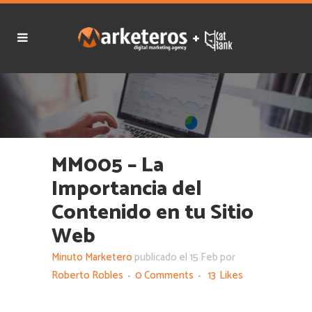
MM005 – La
Importancia del
Contenido en tu Sitio
Web
Minuto Marketero
publicado el 15 Feb por
Roberto Robles
0 Comments
13
Likes