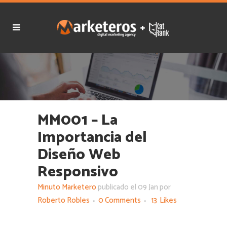
MM001 – La
Importancia del
Diseño Web
Responsivo
Minuto Marketero
publicado el 09 Jan por
Roberto Robles
0 Comments
13
Likes